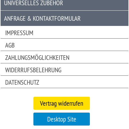
UNIVERSELLES ZUBEHÖR
Universelles
Zubehör
ANFRAGE & KONTAKTFORMULAR
Anfrage
IMPRESSUM
&
AGB
Kontaktformular
ZAHLUNGSMÖGLICHKEITEN
Garage
|
WIDERRUFSBELEHRUNG
Carport
DATENSCHUTZ
Bitte
beachten
Vertrag widerrufen
Sie:
Die
Mobile
Desktop Site
Version
unseres