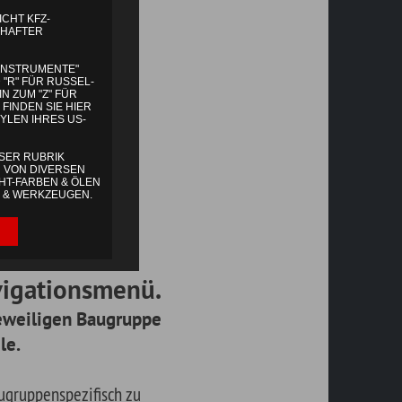
ü.
pe
ine
en