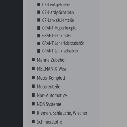
MECHANIX Wear
Motor Komplett
Motorenteile
Non-Automotive
NOS Systeme
Riemen, Schläuche, Wischer
Schmierstoffe
Schrauben, Fittings, Klips
Sortimente
VHT Farben
Werkzeuge
Zündung