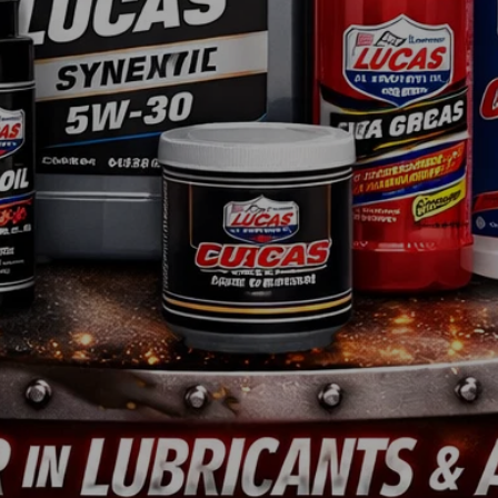
Shop - Quickies
Rechtliches
Universelle Teile
Impressum
Motorenteile
Datenschutzerklärung
Werkzeug
AGB &
Kundeninformationen
Farben & Lacke
Widerufsbelehrung
Non.Automotive
Zahlung & Versand
Sonderposten
Entsorgung von Altöl
Teileanfrage
Entsorgung von
Altbatterien
Ver
®-, Jeep®- und Ford® Logo sind eingetragene Warenzeichen. SID|WID|iD : 86483083820265