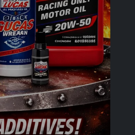
trag widerrufen
0 SHP|iD : 543876557 | 161096