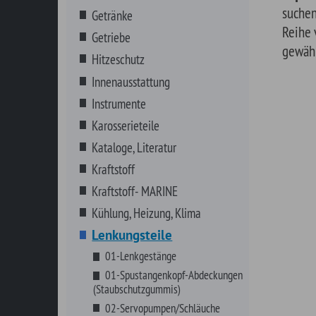
Karosserieteile
Kataloge, Literatur
Kraftstoff
Kraftstoff- MARINE
Kühlung, Heizung, Klima
Lenkungsteile
01-Lenkgestänge
01-Spustangenkopf-Abdeckungen
(Staubschutzgummis)
02-Servopumpen/Schläuche
03-Lenkgetriebe
07-Hardy-Scheiben
07-Lenksäulenteile
GRANT-Hupenknöpfe
GRANT-Lenkräder
GRANT-Lenkräderzubehör
GRANT-Lenkradnaben
Marine Zubehör