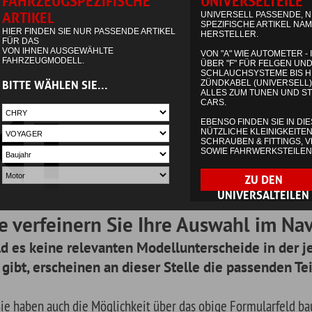
einern Sie Ihre Auswahl im Navigationsmen
ne relevanten Modellunterscheide in der jeweiligen Baugrup
cheinen an dieser Stelle die passenden Teile.
uch die Möglichkeit über das obige Formularfeld baugruppenspezifisch zu
 dazu einfach das benötige Suchwort ein. Im zweiten Schritt erscheinen e
ägen für Ihren Suchbegriff (wie Sie es von google kennen) für das von Ihn
g.