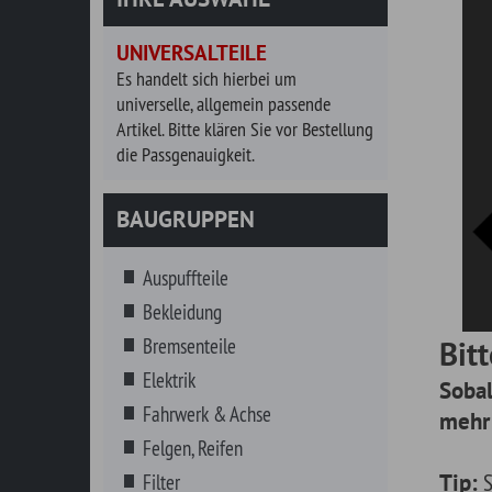
universelle, allgemein passende
Artikel. Bitte klären Sie vor Bestellung
die Passgenauigkeit.
BAUGRUPPEN
Auspuffteile
Bekleidung
Bremsenteile
Bitte verf
Elektrik
Sobald es kei
Fahrwerk & Achse
mehr gibt, ers
Felgen, Reifen
Tip:
Sie haben a
Filter
suchen. Geben Sie
Getränke
Reihe von Vorschl
Getriebe
gewählte Fahrzeu
Hitzeschutz
Innenausstattung
Instrumente