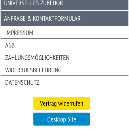
UNIVERSELLES ZUBEHÖR
Universelles
Zubehör
ANFRAGE & KONTAKTFORMULAR
Anfrage
IMPRESSUM
&
AGB
Kontaktformular
ZAHLUNGSMÖGLICHKEITEN
Garage
|
WIDERRUFSBELEHRUNG
Carport
DATENSCHUTZ
Bitte
beachten
Vertrag widerrufen
Sie:
Die
Mobile
Desktop Site
Version
unseres