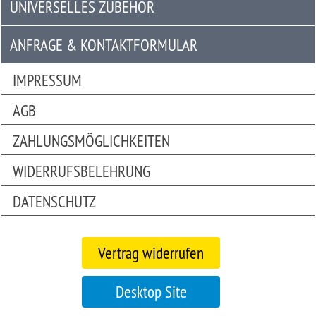
UNIVERSELLES ZUBEHÖR
Universelles
Zubehör
ANFRAGE & KONTAKTFORMULAR
Anfrage
IMPRESSUM
&
AGB
Kontaktformular
ZAHLUNGSMÖGLICHKEITEN
Garage
|
WIDERRUFSBELEHRUNG
Carport
DATENSCHUTZ
Bitte
beachten
Vertrag widerrufen
Sie:
Die
Mobile
Desktop Site
Version
unseres