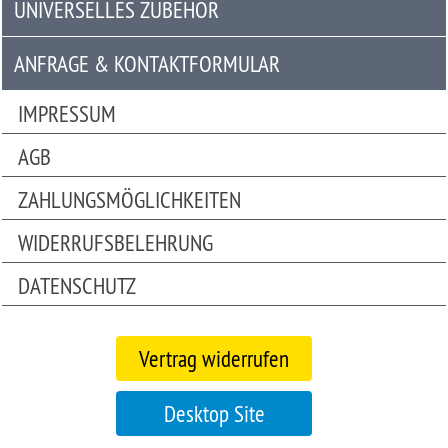
UNIVERSELLES ZUBEHÖR
Universelles
Zubehör
ANFRAGE & KONTAKTFORMULAR
Anfrage
IMPRESSUM
&
AGB
Kontaktformular
ZAHLUNGSMÖGLICHKEITEN
Garage
|
WIDERRUFSBELEHRUNG
Carport
DATENSCHUTZ
Bitte
beachten
Vertrag widerrufen
Sie:
Die
Mobile
Desktop Site
Version
unseres