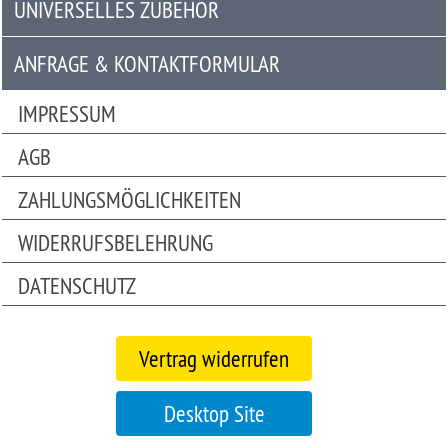
UNIVERSELLES ZUBEHÖR
Universelles
Zubehör
ANFRAGE & KONTAKTFORMULAR
Anfrage
IMPRESSUM
&
AGB
Kontaktformular
ZAHLUNGSMÖGLICHKEITEN
Garage
|
WIDERRUFSBELEHRUNG
Carport
DATENSCHUTZ
Bitte
beachten
Vertrag widerrufen
Sie:
Die
Mobile
Desktop Site
Version
unseres