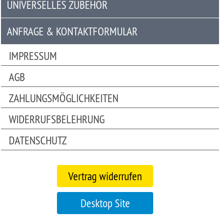
UNIVERSELLES ZUBEHÖR
Universelles
Zubehör
ANFRAGE & KONTAKTFORMULAR
Anfrage
IMPRESSUM
&
AGB
Kontaktformular
ZAHLUNGSMÖGLICHKEITEN
Garage
|
WIDERRUFSBELEHRUNG
Carport
DATENSCHUTZ
Bitte
beachten
Vertrag widerrufen
Sie:
Die
Mobile
Desktop Site
Version
unseres