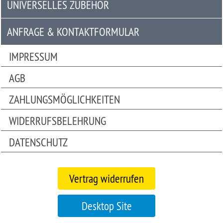
UNIVERSELLES ZUBEHÖR
Universelles
Zubehör
ANFRAGE & KONTAKTFORMULAR
Anfrage
IMPRESSUM
&
AGB
Kontaktformular
ZAHLUNGSMÖGLICHKEITEN
Garage
|
WIDERRUFSBELEHRUNG
Carport
DATENSCHUTZ
Bitte
beachten
Vertrag widerrufen
Sie:
Die
Mobile
Desktop Site
Version
unseres